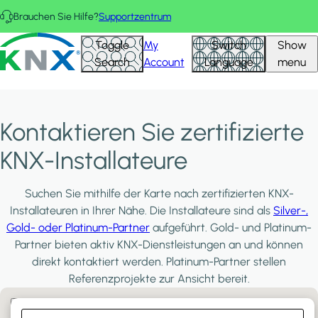
Direkt zum Inhalt
Brauchen Sie Hilfe?
Supportzentrum
KNX - Homepage
Toggle
My
Switch
Show
Search
Account
Language
menu
Kontaktieren Sie zertifizierte
KNX-Installateure
Suchen Sie mithilfe der Karte nach zertifizierten KNX-
Installateuren in Ihrer Nähe. Die Installateure sind als
Silver-,
Gold- oder Platinum-Partner
aufgeführt. Gold- und Platinum-
Partner bieten aktiv KNX-Dienstleistungen an und können
direkt kontaktiert werden. Platinum-Partner stellen
Referenzprojekte zur Ansicht bereit.
Filter:
PLATINUM PARTNERS
GOLD PARTNERS