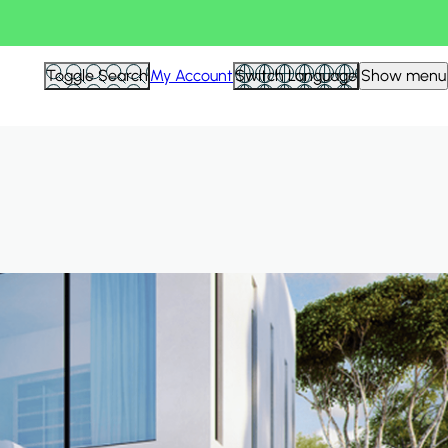
Hid
Toggle Search
My Account
Switch Language
Show menu
Filte