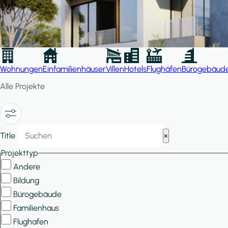
Wohnungen
Einfamilienhäuser
Villen
Hotels
Flughäfen
Bürogebäud
Alle Projekte
Show/Hide
Title
×
Filters
Projekttyp
Andere
Bildung
Bürogebäude
Familienhaus
Flughafen