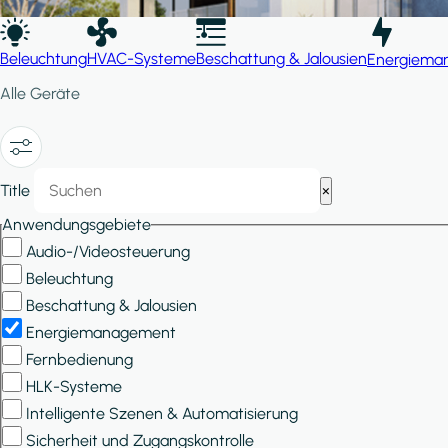
Beleuchtung
HVAC-Systeme
Beschattung & Jalousien
Energiema
Alle Geräte
Show/Hide
Title
×
Filters
Anwendungsgebiete
Audio-/Videosteuerung
Beleuchtung
Beschattung & Jalousien
Energiemanagement
Fernbedienung
HLK-Systeme
Intelligente Szenen & Automatisierung
Sicherheit und Zugangskontrolle