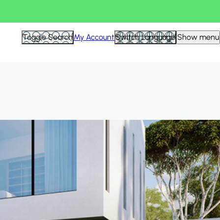
Hid
Toggle Search
My Account
Switch Language
Show menu
Filte