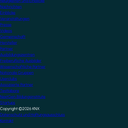
Neuigkeiten und Einblicke
Nachrichten
Einblicke
Veranstaltungen
Presse
Videos
Gemeinschaft
Hersteller
Partner
Ausbildungszentren
Freiberufliche Ausbilder
Wissenschaftliche Partner
Nationale Gruppen
Userclubs
Assoziierte Partner
Testlabore
NextGen Bildungsinstitute
Startups
Copyright ©2026 KNX
Footer
Datenschutz und Haftungsausschluss
Kontakt