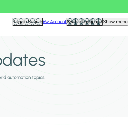
Toggle Search
My Account
Switch Language
Show menu
pdates
orld automation topics.