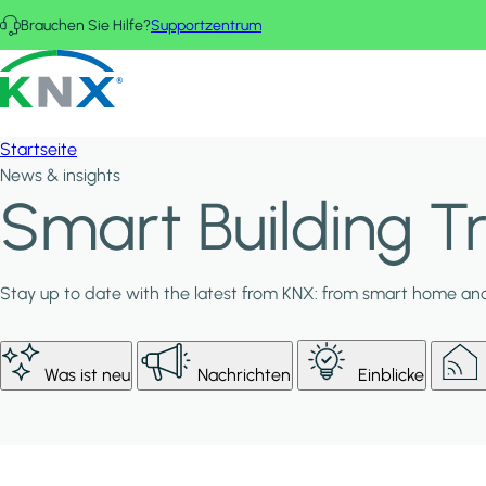
Direkt zum Inhalt
Brauchen Sie Hilfe?
Supportzentrum
KNX - Homepage
Startseite
News & insights
Smart Building 
Stay up to date with the latest from KNX: from smart home and 
Was ist neu
Nachrichten
Einblicke