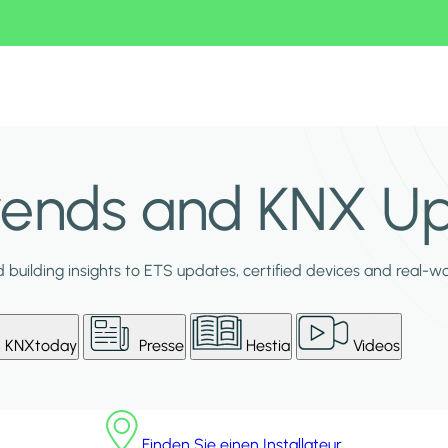
Trends and KNX U
building insights to ETS updates, certified devices and real-w
KNXtoday
Presse
Hestia
Videos
Finden Sie einen Installateur